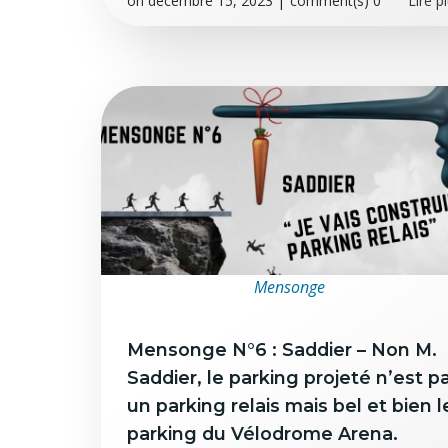
on
décembre 15, 2023
|
comment(s)
0
Lire p
Mensonge
Mensonge N°6 : Saddier – Non M.
Saddier, le parking projeté n’est p
un parking relais mais bel et bien l
parking du Vélodrome Arena.