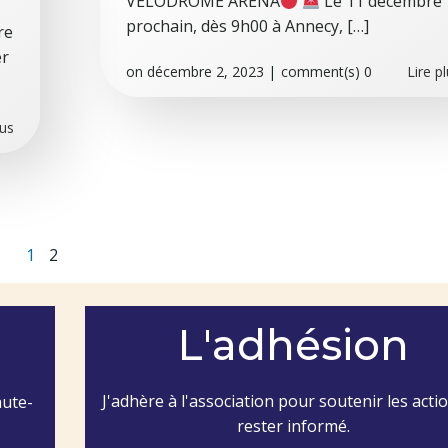
VELODROME ARENA
Le 11 décembre
prochain, dès 9h00 à Annecy, […]
re
er
on
décembre 2, 2023
|
comment(s)
0
Lire p
lus
Page
Page
1
2
L'adhésion
J'adhère à l'association pour soutenir les acti
aute-
rester informé.