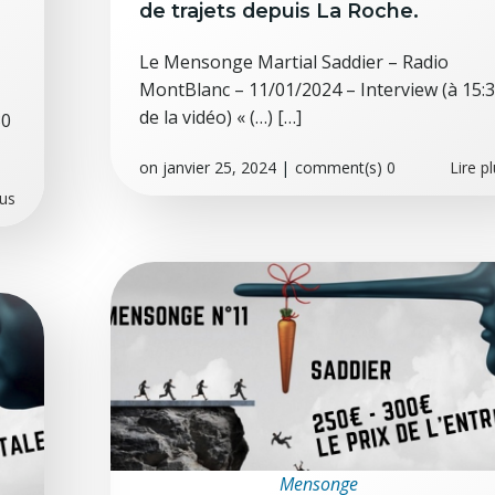
de trajets depuis La Roche.
Le Mensonge Martial Saddier – Radio
MontBlanc – 11/01/2024 – Interview (à 15:
de la vidéo) « (…) […]
30
on
janvier 25, 2024
|
comment(s)
0
Lire p
lus
Mensonge