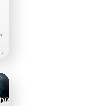
47
lus