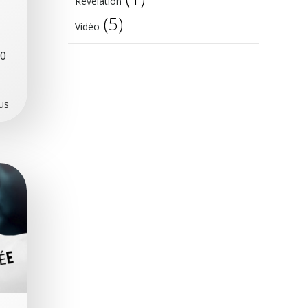
Révélation
(5)
Vidéo
30
lus