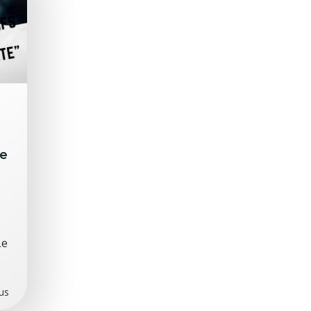
ne
Le
lus