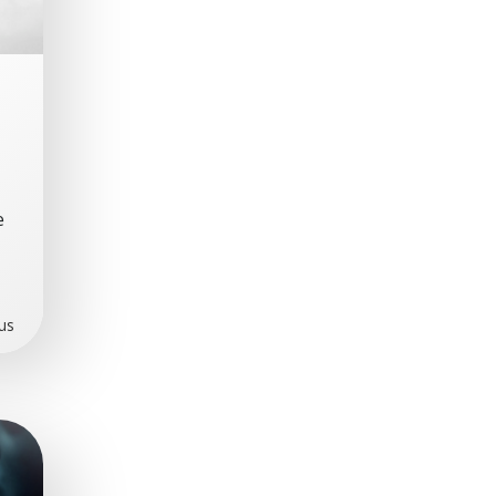
e
lus