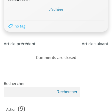
J’adhère
no tag
Post
Post
Article précédent
Article suivant
navigation
naviga
Comments are closed
Rechercher
Rechercher
(9)
Action